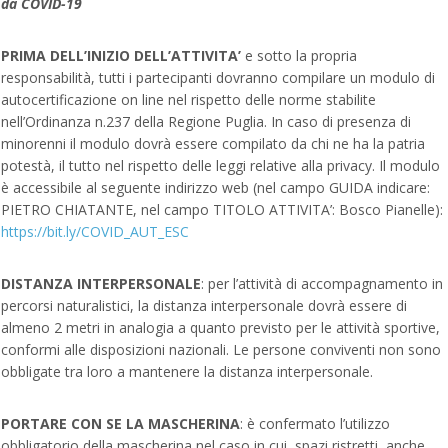
da COVID-19
PRIMA DELL’INIZIO DELL’ATTIVITA’
e sotto la propria
responsabilità, tutti i partecipanti dovranno compilare un modulo di
autocertificazione on line nel rispetto delle norme stabilite
nell’Ordinanza n.237 della Regione Puglia. In caso di presenza di
minorenni il modulo dovrà essere compilato da chi ne ha la patria
potestà, il tutto nel rispetto delle leggi relative alla privacy. Il modulo
è accessibile al seguente indirizzo web (nel campo GUIDA indicare:
PIETRO CHIATANTE, nel campo TITOLO ATTIVITA’: Bosco Pianelle):
https://bit.ly/COVID_AUT_ESC
DISTANZA INTERPERSONALE
: per l’attività di accompagnamento in
percorsi naturalistici, la distanza interpersonale dovrà essere di
almeno 2 metri in analogia a quanto previsto per le attività sportive,
conformi alle disposizioni nazionali. Le persone conviventi non sono
obbligate tra loro a mantenere la distanza interpersonale.
PORTARE CON SE LA MASCHERINA
: è confermato l’utilizzo
obbligatorio della mascherina nel caso in cui, spazi ristretti, anche